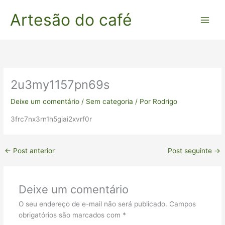
Ir
Artesão do café
para
o
conteúdo
2u3my1157pn69s
Deixe um comentário
/
Sem categoria
/ Por
Rodrigo
3frc7nx3rn1h5giai2xvrf0r
←
Post anterior
Post seguinte
→
Deixe um comentário
O seu endereço de e-mail não será publicado.
Campos
obrigatórios são marcados com
*