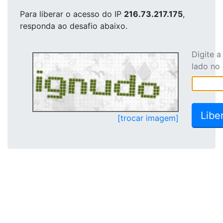
Para liberar o acesso
do IP
216.73.217.175
,
responda ao desafio abaixo.
Digite 
lado no
[trocar imagem]