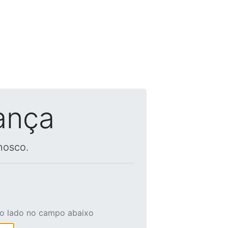
ança
nosco.
ao lado no campo abaixo