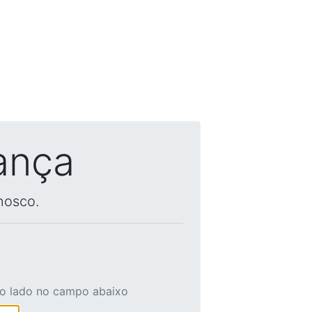
ança
nosco.
ao lado no campo abaixo