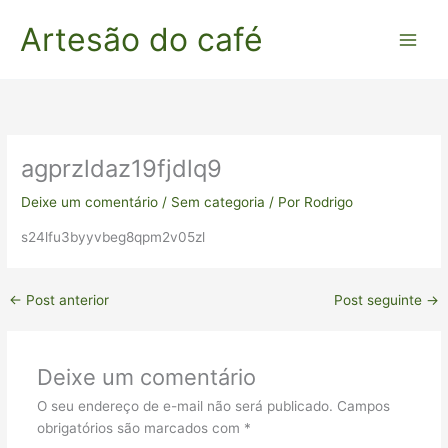
Ir
Artesão do café
para
o
conteúdo
agprzldaz19fjdlq9
Deixe um comentário
/
Sem categoria
/ Por
Rodrigo
s24lfu3byyvbeg8qpm2v05zl
←
Post anterior
Post seguinte
→
Deixe um comentário
O seu endereço de e-mail não será publicado.
Campos
obrigatórios são marcados com
*