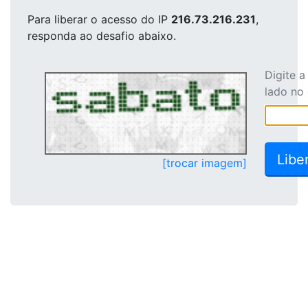
Para liberar o acesso
do IP
216.73.216.231
,
responda ao desafio abaixo.
Digite 
lado no
[trocar imagem]