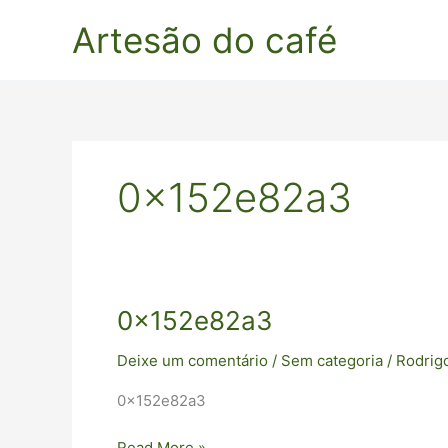
Ir
Artesão do café
para
o
conteúdo
0x152e82a3
0x152e82a3
0x152e82a3
Deixe um comentário
/
Sem categoria
/
Rodrig
0x152e82a3
Read More »