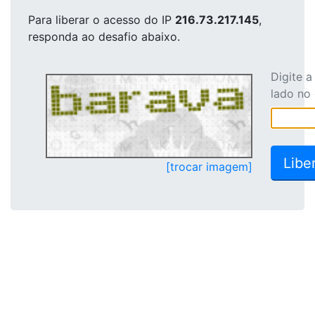
Para liberar o acesso
do IP
216.73.217.145
,
responda ao desafio abaixo.
Digite 
lado no
[trocar imagem]